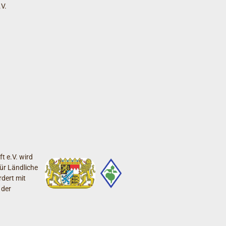
V.
t e.V. wird
ür Ländliche
dert mit
 der