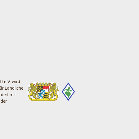
t e.V. wird
ür Ländliche
dert mit
 der