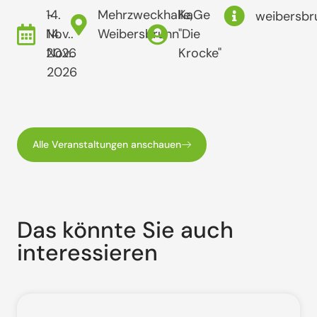
14.
-
Mehrzweckhalle,
KaGe
weibersbr
Nov..
14.
Weibersbrunn
"Die
2026
Nov..
Krocke"
2026
Alle Veranstaltungen anschauen
Das könnte Sie auch
interessieren