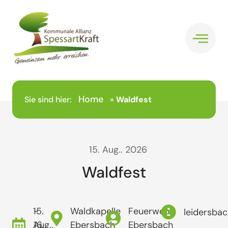
Home
Sie sind hier:
»
Waldfest
15. Aug.. 2026
Waldfest
15.
-
Waldkapelle
Feuerwehr
leidersba
Aug..
16.
Ebersbach
Ebersbach