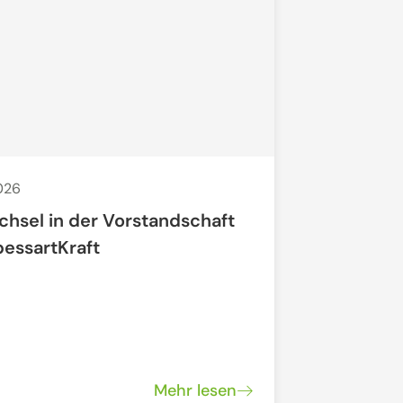
2026
29. Apr. 2026
chsel in der Vorstandschaft
Offenes N
pessartKraft
"Regionale
Mehr lesen