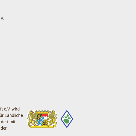
V.
t e.V. wird
ür Ländliche
dert mit
 der