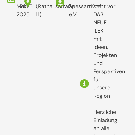
März.
2026
(Rathausstraße
SpessartKraft
stellt vor:
2026
11)
e.V.
DAS
NEUE
ILEK
mit
Ideen,
Projekten
und
Perspektiven
für
unsere
Region
Herzliche
Einladung
an alle