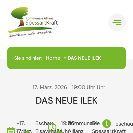
Home
Sie sind hier:
»
DAS NEUE ILEK
17. März. 2026
19:00 Uhr Uhr
DAS NEUE ILEK
-
17.
Eschau,
19:00
Kommunale
Die
escha
17.
März.
Elsavahalle
Uhr
Allianz
SpessartKraft