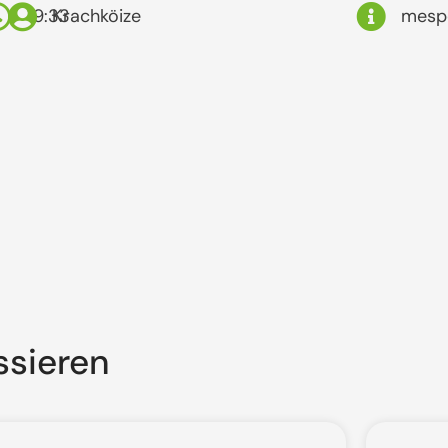
19:33
Krachköize
mesp
ssieren