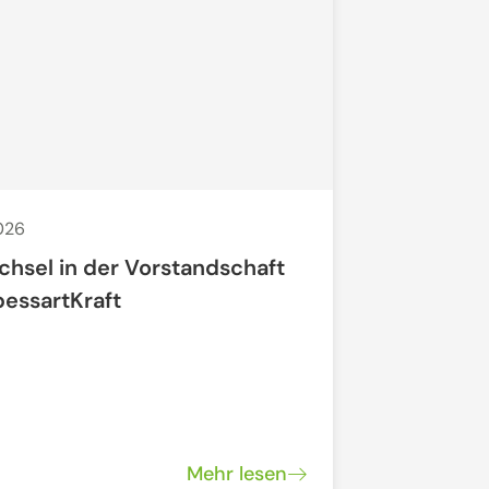
2026
29. Apr. 2026
chsel in der Vorstandschaft
Offenes N
pessartKraft
"Regionale
Mehr lesen