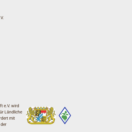
V.
t e.V. wird
ür Ländliche
dert mit
 der