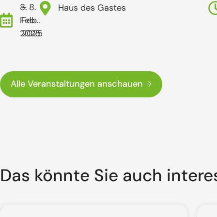
8.
- 8.
Haus des Gastes
Feb..
Feb..
2025
2025
Alle Veranstaltungen anschauen
Das könnte Sie auch intere