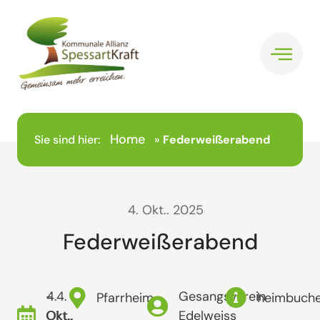
Home
Sie sind hier:
»
Federweißerabend
4. Okt.. 2025
Federweißerabend
- 4.
4.
Gesangsverein
Pfarrheim
heimbuche
Okt..
Okt..
Edelweiss