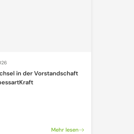
2026
29. Apr. 2026
chsel in der Vorstandschaft
Offenes N
pessartKraft
"Regionale
Mehr lesen