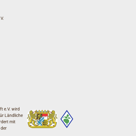
V.
t e.V. wird
ür Ländliche
dert mit
 der