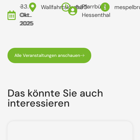
- 3.
3.
Pfarrbüro
Wallfahrtskirche
6:30
mespelbr
Okt..
Okt..
Hessenthal
2025
2025
Alle Veranstaltungen anschauen
Das könnte Sie auch
interessieren