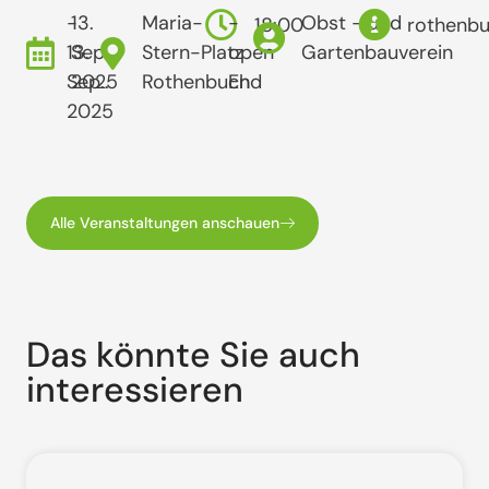
-
13.
Maria-
-
Obst - und
18:00
rothenb
13.
Sep..
Stern-Platz
open
Gartenbauverein
Sep..
2025
Rothenbuch
End
2025
Alle Veranstaltungen anschauen
Das könnte Sie auch
interessieren