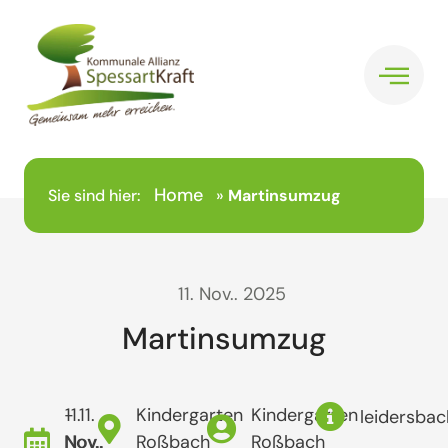
Home
Sie sind hier:
»
Martinsumzug
11. Nov.. 2025
Martinsumzug
- 11.
11.
Kindergarten
Kindergarten
leidersbac
Nov..
Nov..
Roßbach
Roßbach