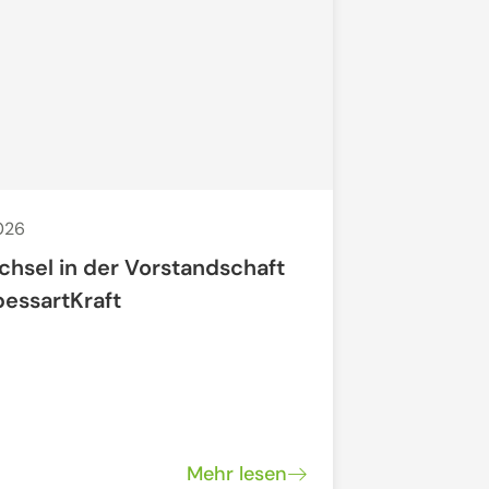
2026
29. Apr. 2026
chsel in der Vorstandschaft
Offenes N
pessartKraft
"Regionale
Mehr lesen