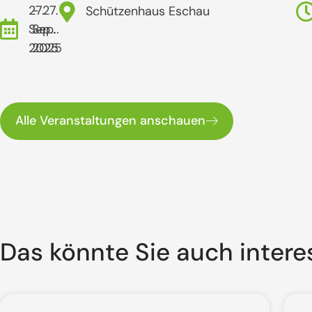
27.
- 27.
Schützenhaus Eschau
Sep..
Sep..
2025
2025
Alle Veranstaltungen anschauen
Das könnte Sie auch intere