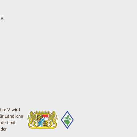
V.
t e.V. wird
ür Ländliche
dert mit
 der