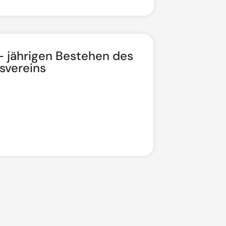
 jährigen Bestehen des
Ewige A
svereins
15. Au
Wallfa
Mehr lesen