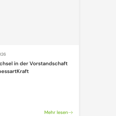
2026
29. Apr. 2026
chsel in der Vorstandschaft
Offenes N
pessartKraft
"Regionale
Mehr lesen