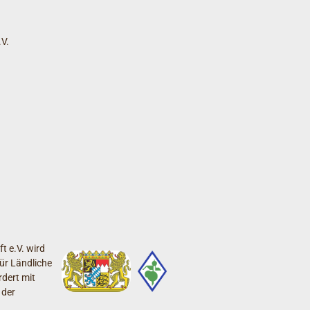
V.
t e.V. wird
ür Ländliche
dert mit
 der