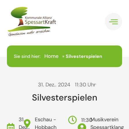
Home
Sie sind hier:
»
Silvesterspielen
31. Dez.. 2024
11:30 Uhr
Silvesterspielen
31.
Eschau -
Musikverein
11:30
Dez..
Hobbach
Spessartklang