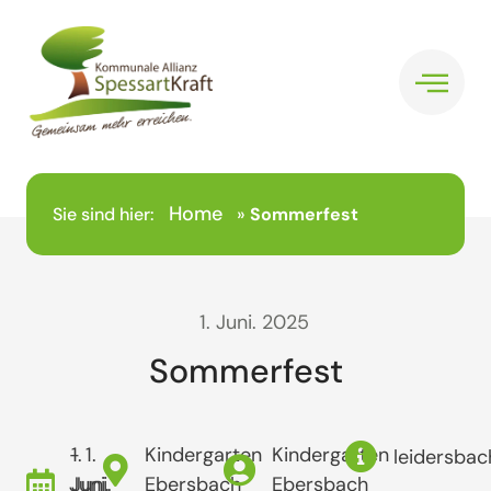
Home
Sie sind hier:
»
Sommerfest
1. Juni. 2025
Sommerfest
- 1.
1.
Kindergarten
Kindergarten
leidersbac
Juni.
Juni.
Ebersbach
Ebersbach