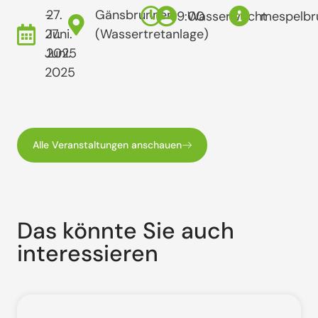
-
27.
Gänsbrunnen
19:00
Wasserwacht
mespelbr
27.
Juni.
(Wassertretanlage)
Juni.
2025
2025
Alle Veranstaltungen anschauen
Das könnte Sie auch
interessieren