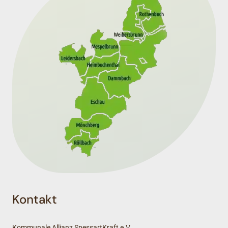
Kontakt
Kommunale Allianz SpessartKraft e.V.