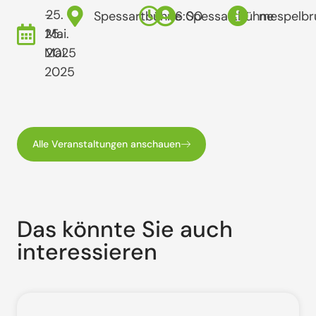
-
25.
Spessartbühne
16:00
Spessartbühne
mespelbr
25.
Mai.
Mai.
2025
2025
Alle Veranstaltungen anschauen
Das könnte Sie auch
interessieren