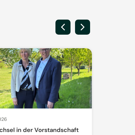
2026
29. Apr. 2026
chsel in der Vorstandschaft
Offenes N