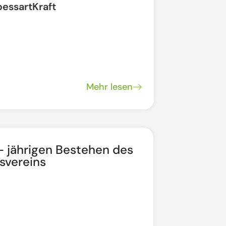
pessartKraft
"Regionale
Mehr lesen
 jährigen Bestehen des
Ewige A
svereins
15. Au
Wallfa
Mehr lesen