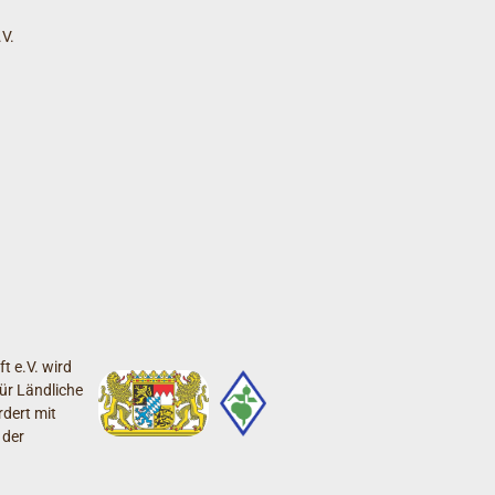
V.
t e.V. wird
ür Ländliche
dert mit
 der