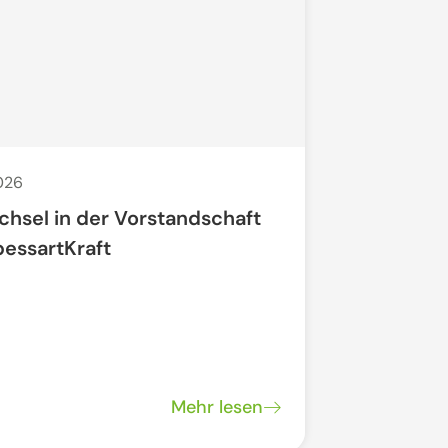
2026
29. Apr. 2026
chsel in der Vorstandschaft
Offenes N
pessartKraft
"Regionale
Mehr lesen