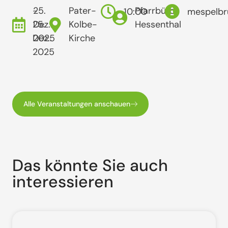
-
25.
Pater-
Pfarrbüro
10:00
mespelbr
25.
Dez..
Kolbe-
Hessenthal
Dez..
2025
Kirche
2025
Alle Veranstaltungen anschauen
Das könnte Sie auch
interessieren