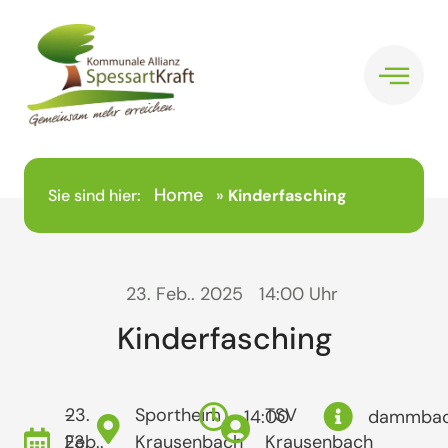
Home
Sie sind hier:
»
Kinderfasching
23. Feb.. 2025
14:00 Uhr
Kinderfasching
-
23.
Sportheim
TSV
14:00
dammba
23.
Feb..
Krausenbach
Krausenbach