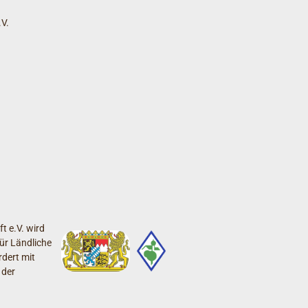
V.
t e.V. wird
ür Ländliche
dert mit
 der