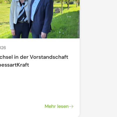
2026
29. Apr. 2026
chsel in der Vorstandschaft
Offenes N
pessartKraft
"Regionale
Mehr lesen