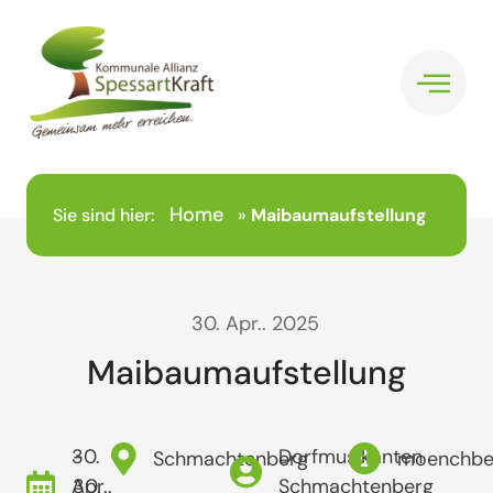
Home
Sie sind hier:
»
Maibaumaufstellung
30. Apr.. 2025
Maibaumaufstellung
30.
-
Dorfmusikanten
Schmachtenberg
moenchbe
Apr..
30.
Schmachtenberg