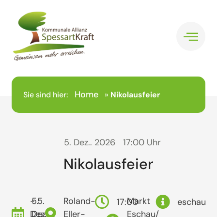
Home
Sie sind hier:
»
Nikolausfeier
5. Dez.. 2026
17:00 Uhr
Nikolausfeier
- 5.
5.
Roland-
Markt
17:00
eschau
Dez..
Dez..
Eller-
Eschau/