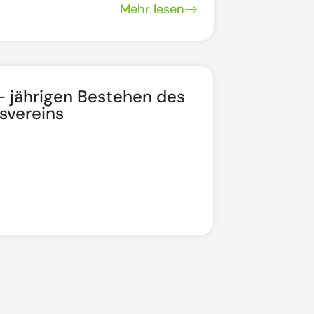
Mehr lesen
 jährigen Bestehen des
Ewige A
svereins
15. Au
Wallfa
Mehr lesen