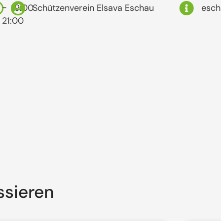
-
19:00
Schützenverein Elsava Eschau
esch
21:00
ssieren