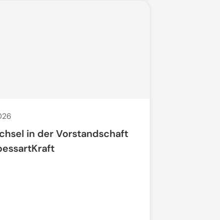
2026
29. Apr. 2026
chsel in der Vorstandschaft
Offenes N
pessartKraft
"Regionale