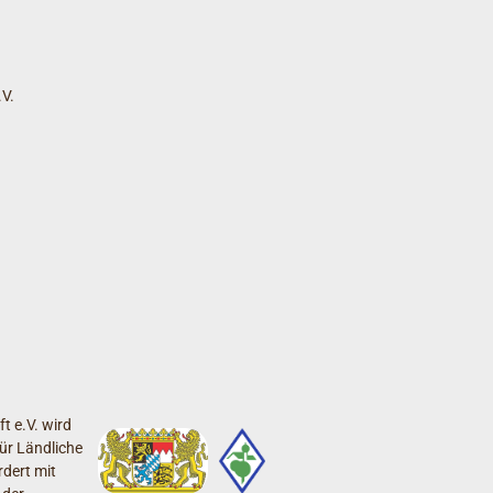
V.
t e.V. wird
ür Ländliche
dert mit