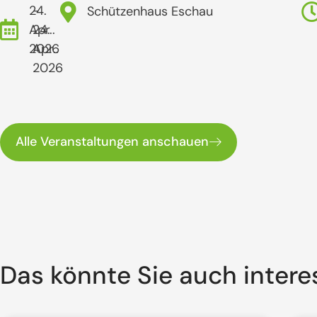
24.
-
Schützenhaus Eschau
Apr..
24.
2026
Apr..
2026
Alle Veranstaltungen anschauen
Das könnte Sie auch intere