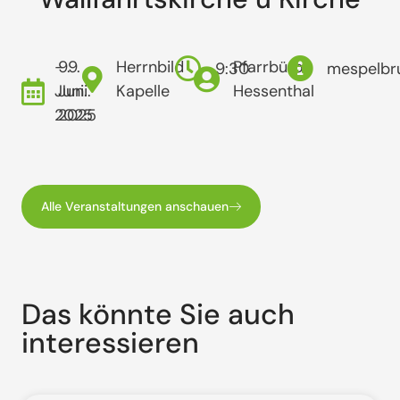
- 9.
9.
Herrnbild
Pfarrbüro
9:30
mespelbr
Juni.
Juni.
Kapelle
Hessenthal
2025
2025
Alle Veranstaltungen anschauen
Das könnte Sie auch
interessieren