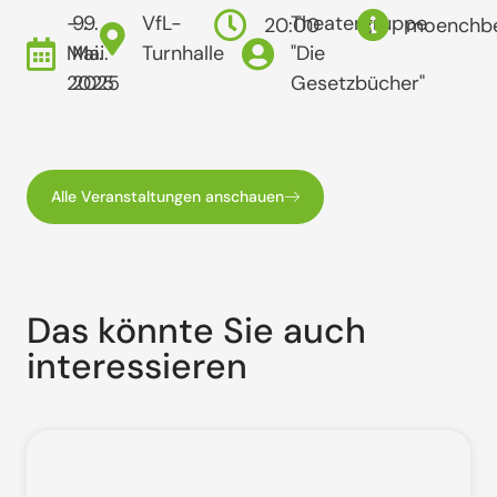
- 9.
9.
VfL-
Theatergruppe
20:00
moenchb
Mai.
Mai.
Turnhalle
"Die
2025
2025
Gesetzbücher"
Alle Veranstaltungen anschauen
Das könnte Sie auch
interessieren