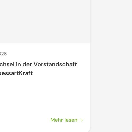
2026
29. Apr. 2026
chsel in der Vorstandschaft
Offenes N
pessartKraft
"Regionale
Mehr lesen