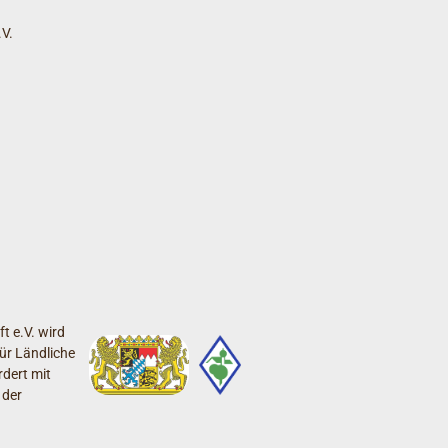
V.
t e.V. wird
ür Ländliche
dert mit
 der