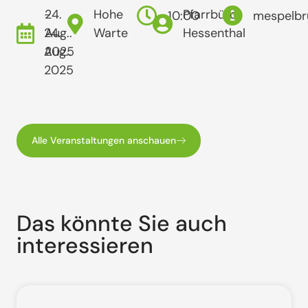
-
24.
Hohe
Pfarrbüro
10:00
mespelbr
24.
Aug..
Warte
Hessenthal
Aug..
2025
2025
Alle Veranstaltungen anschauen
Das könnte Sie auch
interessieren