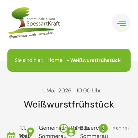
Home
Sie sind hier:
»
Weißwurstfrühstück
1. Mai. 2026
10:00 Uhr
Weißwurstfrühstück
- 1.
1.
Gemeinschaftshaus
Bläserchor
10:00
eschau
Mai.
Mai.
Sommerau
Sommerau